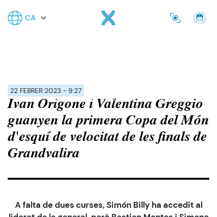
Tingueu
Vés al contingut
Select your language
en
Se
compte
que
aquest
lloc
web
inclou
22 FEBRER 2023 - 9:27
un
Copa del Món KM Llançat Andorra
Notícies
Ivan Origone i Valentina Greggio
sistema
guanyen la primera Copa del Món
d’accessibilitat.
d'esquí de velocitat de les finals de
Grandvalira
A falta de dues curses, Simón Billy ha accedit al