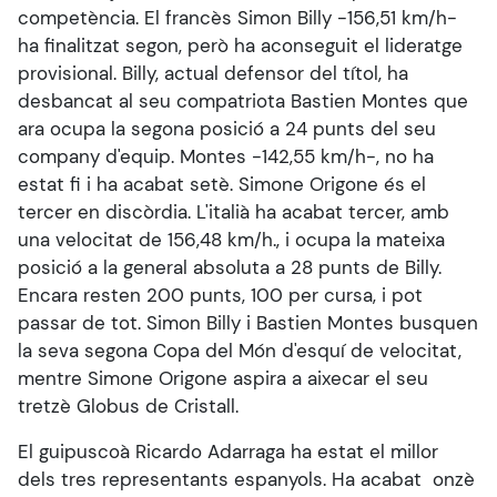
competència. El francès Simon Billy -156,51 km/h-
ha finalitzat segon, però ha aconseguit el lideratge
provisional. Billy, actual defensor del títol, ha
desbancat al seu compatriota Bastien Montes que
ara ocupa la segona posició a 24 punts del seu
company d'equip. Montes -142,55 km/h-, no ha
estat fi i ha acabat setè. Simone Origone és el
tercer en discòrdia. L'italià ha acabat tercer, amb
una velocitat de 156,48 km/h., i ocupa la mateixa
posició a la general absoluta a 28 punts de Billy.
Encara resten 200 punts, 100 per cursa, i pot
passar de tot. Simon Billy i Bastien Montes busquen
la seva segona Copa del Món d'esquí de velocitat,
mentre Simone Origone aspira a aixecar el seu
tretzè Globus de Cristall.
El guipuscoà Ricardo Adarraga ha estat el millor
dels tres representants espanyols. Ha acabat onzè