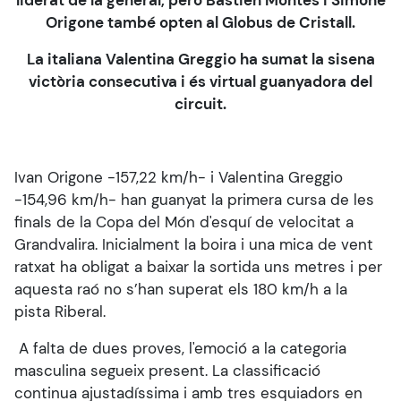
liderat de la general, però Bastien Montes i Simone
Origone també opten al Globus de Cristall.
La italiana Valentina Greggio ha sumat la sisena
victòria consecutiva i és virtual guanyadora del
circuit.
Ivan Origone -157,22 km/h- i Valentina Greggio
-154,96 km/h- han guanyat la primera cursa de les
finals de la Copa del Món d'esquí de velocitat a
Grandvalira. Inicialment la boira i una mica de vent
ratxat ha obligat a baixar la sortida uns metres i per
aquesta raó no s’han superat els 180 km/h a la
pista Riberal.
A falta de dues proves, l'emoció a la categoria
masculina segueix present. La classificació
continua ajustadíssima i amb tres esquiadors en