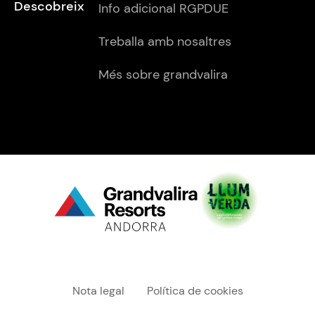
Descobreix
Info adicional RGPDUE
Treballa amb nosaltres
Més sobre grandvalira
Menú "legal"
Nota legal
Política de cookies