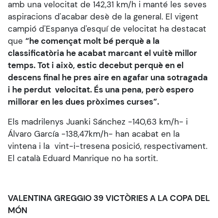
amb una velocitat de 142,31 km/h i manté les seves
aspiracions d'acabar desè de la general. El vigent
campió d'Espanya d'esquí de velocitat ha destacat
que
“he començat molt bé perquè a la
classificatòria he acabat marcant el vuitè millor
temps. Tot i això, estic decebut perquè en el
descens final he pres aire en agafar una sotragada
i he perdut velocitat. És una pena, però espero
millorar en les dues pròximes curses”.
Els madrilenys Juanki Sánchez -140,63 km/h- i
Álvaro García -138,47km/h- han acabat en la
vintena i la vint-i-tresena posició, respectivament.
El català Eduard Manrique no ha sortit.
VALENTINA GREGGIO 39 VICTÒRIES A LA COPA DEL
MÓN