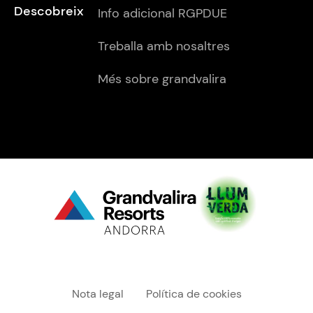
Descobreix
Info adicional RGPDUE
Treballa amb nosaltres
Més sobre grandvalira
Menú "legal"
Nota legal
Política de cookies