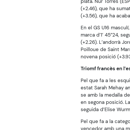
plata. Nur Torres (ES
(+2.46), que ha sumat
(+3.56), que ha acab
En el GS U16 masculí
marca d’1’ 45”24, seg
(+2.26). L’andorrà Jo
Poilloue de Saint Mar
novena posició (+3.93
Triomf francès en l’e
Pel que fa a les esqu
estat Sarah Mehay amb
se amb la medalla de
en segona posició. La
seguida d’Elise Wurms
Pel que fa a la categ
vencedor amb una mar