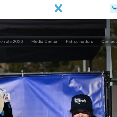
Vés al contingut
orrufa 2026
Media Center
Patrocinadors
Contac