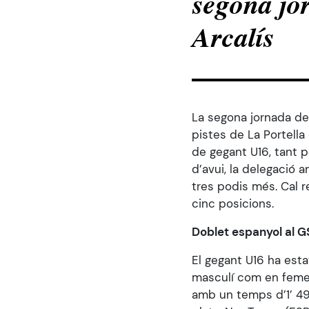
segona jo
menú
d'accessibilitat.
Arcalís
La segona jornada del
pistes de La Portella
de gegant U16, tant p
d’avui, la delegació 
tres podis més. Cal 
cinc posicions.
Doblet espanyol al G
El gegant U16 ha esta
masculí com en femení
amb un temps d’1’ 49”