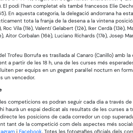
. El podi l’han completat els també francesos Elie Dech
5). En aquesta categoria, la delegació andorrana ha esta
cament tota la franja de la desena a la vintena posició
 Roc Vila (11è), Valentí Gelabert (12è), Iker Cerdà (13è), M
), Aitor Corbalan (16è), Luciano Richards (17è), Josep Ma
l Trofeu Borrufa es trasllada al Canaro (Canillo) amb la
nt a partir de les 18 h, una de les curses més esperade
 lluiten per equips en un gegant paral·lel nocturn en form
s un vencedor.
e
e les competicions es podran seguir cada dia a través de
 hi haurà un espai dedicat als resultats de les curses a
directe les posicions de cada corredor un cop superad
nt tant de la competició com dels aspectes més socials
tagram
i
Facebook
. Totes les fotografies oficials dels co