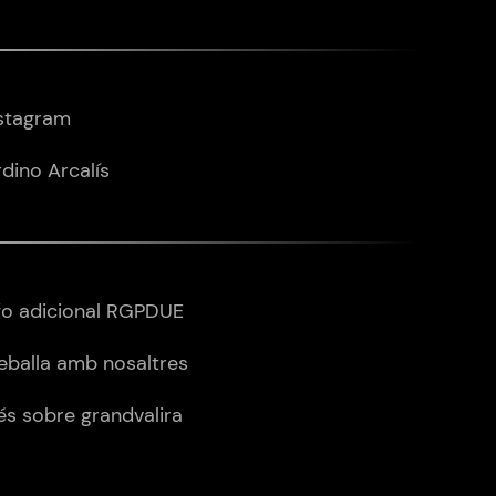
stagram
dino Arcalís
fo adicional RGPDUE
eballa amb nosaltres
s sobre grandvalira