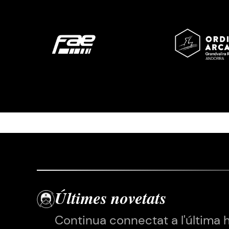
Imatge
Imatge
Últimes novetats
Continua connectat a l'última 