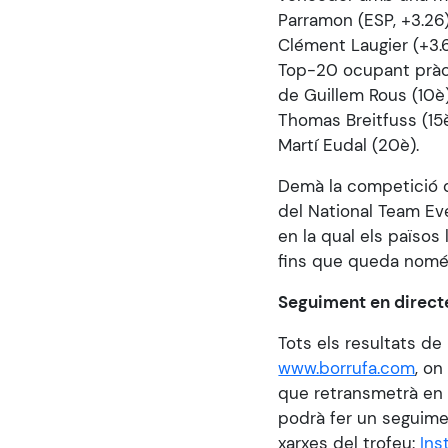
Parramon (ESP, +3.26)
Clément Laugier (+3.6
Top-20 ocupant pràcti
de Guillem Rous (10è),
Thomas Breitfuss (15è
Martí Eudal (20è).
Demà la competició de
del National Team Eve
en la qual els països
fins que queda nomé
Seguiment en direct
Tots els resultats d
www.borrufa.com
, on
que retransmetrà en 
podrà fer un seguime
xarxes del trofeu:
Ins