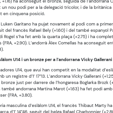
P, +1.16) ha aconseguit el bronze, seguida de l’andorrana 
 un nou podi per a la delegació tricolor, i de la britànic
at en cinquena posició.
, Luken Garitano ha pujat novament al podi com a primer
uit del francès Rafael Bely (+1.60) i del també espanyol
rdi Rogel s’ha fet amb la quarta plaça (+2.75) i ha comple
s (FRA, +2.90). L’andorrà Àlex Comellas ha aconseguit en
).
slàlom U14 i un bronze per a l’andorrana Vicky Gallerani
iadores U14, que avui han competit en la modalitat d’esl
 un registre d’1’ 17”13. L’andorrana Vicky Gallerani (+1.2
 bronze just per darrere de l’hongaresa Boglarka Brozk 
 també andorrana Martina Marot (+1.63) ha fet podi amb 
er (FRA, +3.80).
oria masculina d’eslàlom U14, el francès Thibaut Marty ha 
ca d’1’ 14”46, seguit del belga Rafael Charbonnier (+2.8