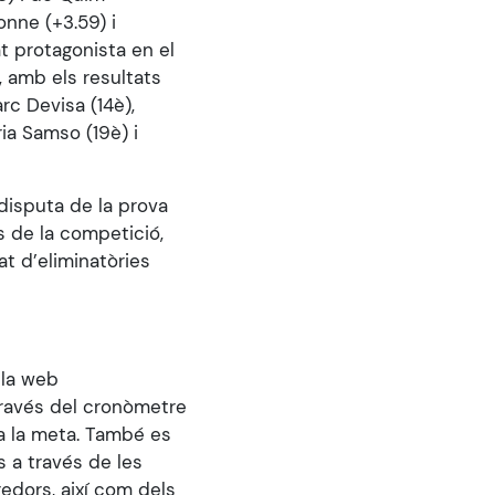
onne (+3.59) i
t protagonista en el
, amb els resultats
arc Devisa (14è),
ria Samso (19è) i
 disputa de la prova
s de la competició,
at d’eliminatòries
 la web
 través del cronòmetre
a la meta. També es
 a través de les
rredors, així com dels