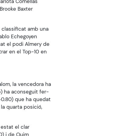
Carlota Comellas
a Brooke Baxter
 classificat amb una
 Pablo Echegoyen
tat el podi Almery de
trar en el Top-10 en
àlom, la vencedora ha
5) ha aconseguit fer-
(+0.80) que ha quedat
la quarta posició,
estat el clar
0) i de Quim