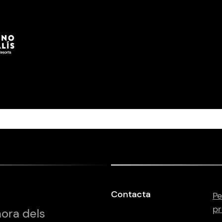
Contacta
Pe
pr
hora dels