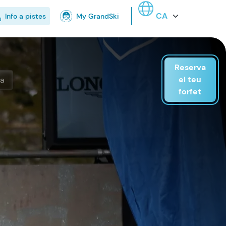
Select your language
Info a pistes
My GrandSki
Reserva
el teu
ta
forfet