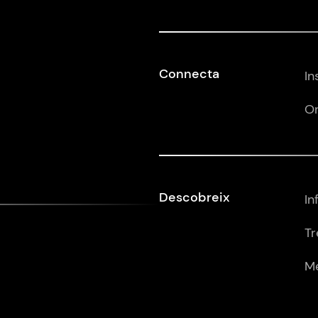
Connecta
In
Or
Descobreix
In
Tr
Mé