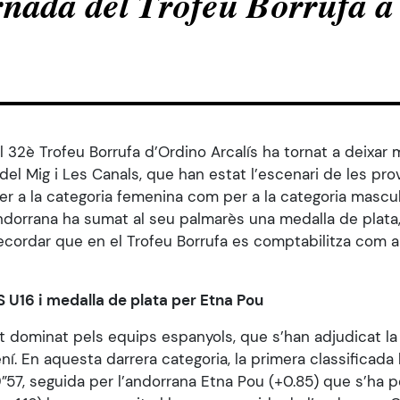
rnada del Trofeu Borrufa a
 32è Trofeu Borrufa d’Ordino Arcalís ha tornat a deixar 
 del Mig i Les Canals, que han estat l’escenari de les pro
er a la categoria femenina com per a la categoria mascul
andorrana ha sumat al seu palmarès una medalla de plata,
recordar que en el Trofeu Borrufa es comptabilitza com a
S U16 i medalla de plata per Etna Pou
t dominat pels equips espanyols, que s’han adjudicat la 
. En aquesta darrera categoria, la primera classificada
57, seguida per l’andorrana Etna Pou (+0.85) que s’ha p