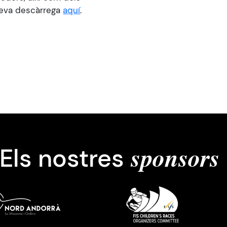
 seva descàrrega
aquí
.
Els nostres
sponsors
Imatge