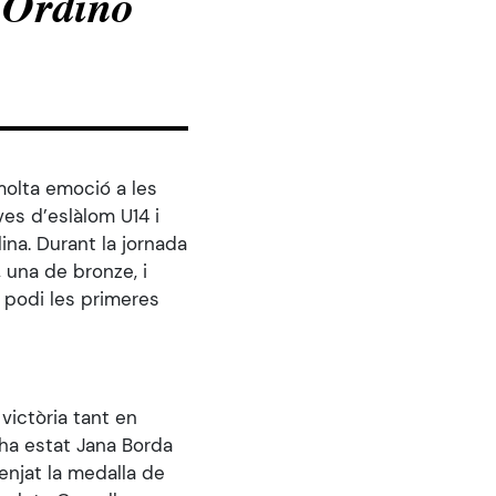
 Ordino
molta emoció a les
ves d’eslàlom U14 i
ina. Durant la jornada
 una de bronze, i
 podi les primeres
victòria tant en
 ha estat Jana Borda
enjat la medalla de