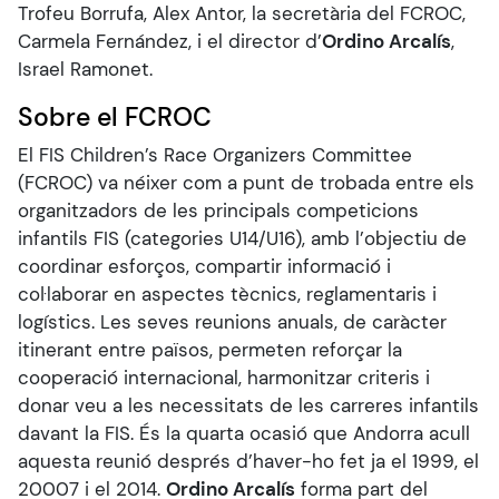
Trofeu Borrufa, Alex Antor, la secretària del FCROC,
Carmela Fernández, i el director d’
Ordino Arcalís
,
Israel Ramonet.
Sobre el FCROC
El FIS Children’s Race Organizers Committee
(FCROC) va néixer com a punt de trobada entre els
organitzadors de les principals competicions
infantils FIS (categories U14/U16), amb l’objectiu de
coordinar esforços, compartir informació i
col·laborar en aspectes tècnics, reglamentaris i
logístics. Les seves reunions anuals, de caràcter
itinerant entre països, permeten reforçar la
cooperació internacional, harmonitzar criteris i
donar veu a les necessitats de les carreres infantils
davant la FIS. És la quarta ocasió que Andorra acull
aquesta reunió després d’haver-ho fet ja el 1999, el
20007 i el 2014.
Ordino Arcalís
forma part del