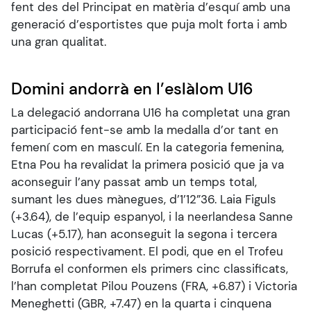
fent des del Principat en matèria d’esquí amb una
generació d’esportistes que puja molt forta i amb
una gran qualitat.
Domini andorrà en l’eslàlom U16
La delegació andorrana U16 ha completat una gran
participació fent-se amb la medalla d’or tant en
femení com en masculí. En la categoria femenina,
Etna Pou ha revalidat la primera posició que ja va
aconseguir l’any passat amb un temps total,
sumant les dues mànegues, d’1’12”36. Laia Figuls
(+3.64), de l’equip espanyol, i la neerlandesa Sanne
Lucas (+5.17), han aconseguit la segona i tercera
posició respectivament. El podi, que en el Trofeu
Borrufa el conformen els primers cinc classificats,
l’han completat Pilou Pouzens (FRA, +6.87) i Victoria
Meneghetti (GBR, +7.47) en la quarta i cinquena