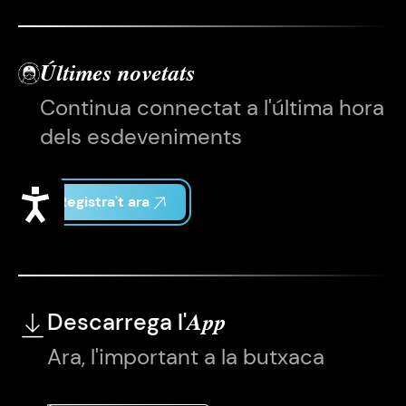
Últimes novetats
Continua connectat a l'última hora
dels esdeveniments
Accessibilitat
Registra't ara
Descarrega l'
App
Ara, l'important a la butxaca