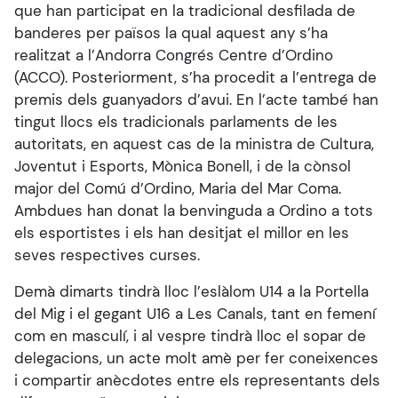
que han participat en la tradicional desfilada de
banderes per països la qual aquest any s’ha
realitzat a l’Andorra Congrés Centre d’Ordino
(ACCO). Posteriorment, s’ha procedit a l’entrega de
premis dels guanyadors d’avui. En l’acte també han
tingut llocs els tradicionals parlaments de les
autoritats, en aquest cas de la ministra de Cultura,
Joventut i Esports, Mònica Bonell, i de la cònsol
major del Comú d’Ordino, Maria del Mar Coma.
Ambdues han donat la benvinguda a Ordino a tots
els esportistes i els han desitjat el millor en les
seves respectives curses.
Demà dimarts tindrà lloc l’eslàlom U14 a la Portella
del Mig i el gegant U16 a Les Canals, tant en femení
com en masculí, i al vespre tindrà lloc el sopar de
delegacions, un acte molt amè per fer coneixences
i compartir anècdotes entre els representants dels