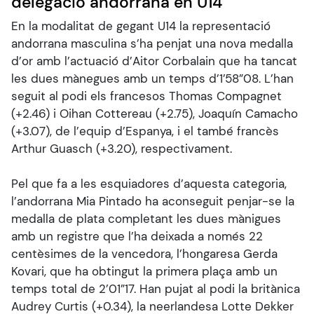
delegació andorrana en U14
En la modalitat de gegant U14 la representació
andorrana masculina s’ha penjat una nova medalla
d’or amb l’actuació d’Aitor Corbalain que ha tancat
les dues mànegues amb un temps d’1’58”08. L’han
seguit al podi els francesos Thomas Compagnet
(+2.46) i Oihan Cottereau (+2.75), Joaquín Camacho
(+3.07), de l’equip d’Espanya, i el també francès
Arthur Guasch (+3.20), respectivament.
Pel que fa a les esquiadores d’aquesta categoria,
l’andorrana Mia Pintado ha aconseguit penjar-se la
medalla de plata completant les dues mànigues
amb un registre que l’ha deixada a només 22
centèsimes de la vencedora, l’hongaresa Gerda
Kovari, que ha obtingut la primera plaça amb un
temps total de 2’01”17. Han pujat al podi la britànica
Audrey Curtis (+0.34), la neerlandesa Lotte Dekker