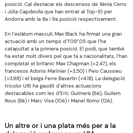
posició. Cal destacar els descensos de Xènia Cerro
i Júlia Capdevila que han entrat al Top-10 per
Andorra amb la 8a i 9a posició respectivament.
En l’eslàlom masculí, Max Black ha firmat una gran
actuació amb un temps d’1’09”.05 que l’ha
catapultat a la primera posició. El podi, que també
ha estat molt divers pel que fa a nacionalitats, l’han
completat el britànic Max Chapman (+2.47), els
francesos Adonis Marinier (+3.50) i Peio Caussieu
(+3.98) i el belga Ferre Baverlin (+4.18). La delegació
tricolor U16 ha gaudit d’altres actuacions
destacables com les d’Eric Guimerà (6è), Guilem
Rous (8è) i Marc Visa (10è) i Manel Romo (12è).
Un altre or i una plata més per a la