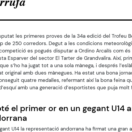
rrufa
putat les primeres proves de la 34a edició del Trofeu Bo
op de 250 corredors. Degut a les condicions meteorològ
 competició es pogués disputar a Ordino Arcalís com és 
sta Esparver del sector El Tarter de Grandvalira. Així, prim
que s’ho ha jugat tot a una sola mànega, i després l’esl
at original amb dues mànegues. Ha estat una bona jornad
nseguit quatre medalles, refermant així la bona feina q
 d’esquí amb una generació d’esportistes que puja molt 
té el primer or en un gegant U14
dorrana
egant U14 la representació andorrana ha firmat una gran