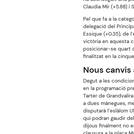
Claudia Mir (+5.88) i
Pel que fa a la categ
delegació del Princip
Essique (+0.35), de l
victòria en aquesta 
posicionar-se quart 
finalitzat en la cinqu
Nous canvis 
Degut a les condicion
en la programació pre
Tarter de Grandvalir
a dues mànegues, ment
disputarà l’eslàlom 
qui podran gaudir del
dijous finalment no e
clausura a la plaça M