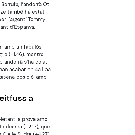
 Borrufa, l’andorrà Ot
onze també ha estat
 per l’argentí Tommy
ant d’Espanya, i
hon amb un fabulós
ia (+1.46), mentre
p andorrà s’ha colat
 han acabat en 4a i 5a
 sisena posició, amb
eitfuss a
pletant la prova amb
 Ledesma (+2.17), que
 Clelie Sudre (+4.27),