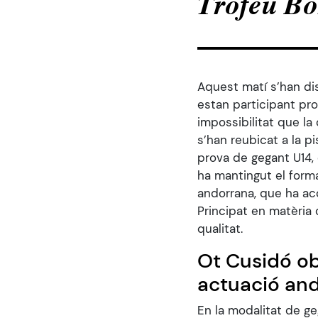
Trofeu Bo
menú
d'accessibilitat.
Aquest matí s’han dis
estan participant pr
impossibilitat que la
s’han reubicat a la pi
prova de gegant U14, 
ha mantingut el form
andorrana, que ha aco
Principat en matèria
qualitat.
Ot Cusidó ob
actuació an
En la modalitat de g