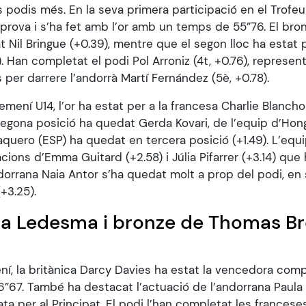
es podis més. En la seva primera participació en el Trofeu
 prova i s’ha fet amb l’or amb un temps de 55”76. El br
jat Nil Bringue (+0.39), mentre que el segon lloc ha estat
 Han completat el podi Pol Arroniz (4t, +0.76), represent
er darrere l’andorrà Martí Fernández (5è, +0.78).
femení U14, l’or ha estat per a la francesa Charlie Blanc
egona posició ha quedat Gerda Kovari, de l’equip d’Hongr
quero (ESP) ha quedat en tercera posició (+1.49). L’equi
cions d’Emma Guitard (+2.58) i Júlia Pifarrer (+3.14) que
dorrana Naia Antor s’ha quedat molt a prop del podi, en
+3.25).
la Ledesma i bronze de Thomas Br
6
ení, la britànica Darcy Davies ha estat la vencedora com
6”67. També ha destacat l’actuació de l’andorrana Paula
ta per al Principat. El podi l’han completat les franceses