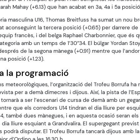
 Sarah Mahay (+6.13) que han acabat en 3a, 4a i 5a posic
oria masculina U16, Thomas Breitfuss ha sumat un nou br
at aconseguint la tercera posició (+0.65) per darrere d
’equip francès, i del belga Raphael Charbonnier, que és qu
categoria amb un temps de 1’30”34. El búlgar Yordan Sto
després de la segona mànega (+0.91) mentre que l’ando
ena posició (+1.23).
a la programació
s meteorològiques, l’organització del Trofeu Borrufa ha 
vista per a demà dimecres i dijous. Així, la pista de l’Es
a tornarà a ser l’escenari de cursa de demà amb un gega
re que els corredors U14 tindran el dia lliure per esqui
U14, també dues mànegues, i en aquesta ocasió seran els
 dia lliure esquiant a Grandvalira. El supergegant previst
s podrà disputar. El Trofeu Borrufa tancarà dijous amb l
ajor d’Ordino a les 16.30 h.