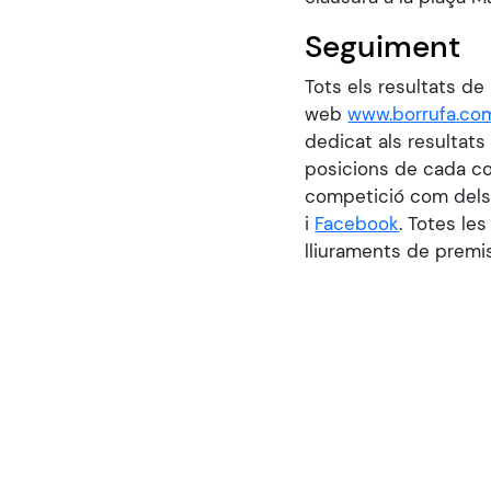
Seguiment
Tots els resultats de
web
www.borrufa.co
dedicat als resultat
posicions de cada co
competició com dels 
i
Facebook
. Totes les
lliuraments de premi