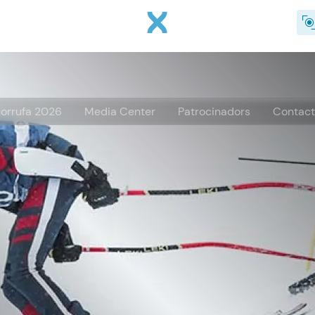
Vés al contingut
orrufa 2026
Media Center
Patrocinadors
Contac