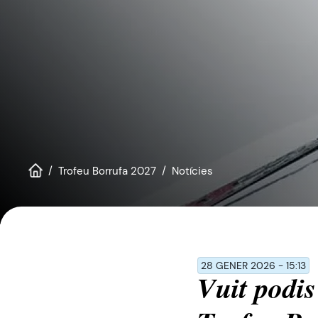
a
les
persones
amb
discapacitat
visual
que
utilitzen
un
lector
Trofeu Borrufa 2027
Notícies
de
pantalla;
Premeu
Control-
F10
28 GENER 2026 - 15:13
per
Vuit podis
obrir
un