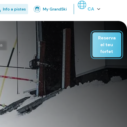
Select your language
Info a pistes
My GrandSki
Reserva
el teu
ta
forfet