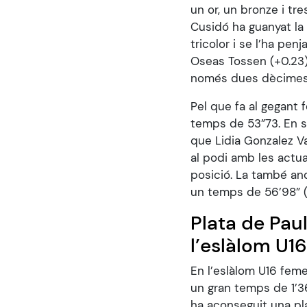
un or, un bronze i tr
Cusidó ha guanyat la
tricolor i se l’ha pen
Oseas Tossen (+0.23).
només dues dècimes p
Pel que fa al gegant 
temps de 53”73. En s
que Lidia Gonzalez Va
al podi amb les actua
posició. La també an
un temps de 56’98” (
Plata de Pau
l’eslàlom U1
En l’eslàlom U16 fem
un gran temps de 1’3
ha aconseguit una pla