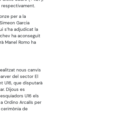
ió respectivament.
onze per a la
e Simeon Garcia
i s’ha adjudicat la
ychev ha aconseguit
rrà Manel Romo ha
realitzat nous canvis
parver del sector El
nt U16, que disputarà
ar. Dijous es
 esquiadors U16 els
 a Ordino Arcalís per
a cerimònia de