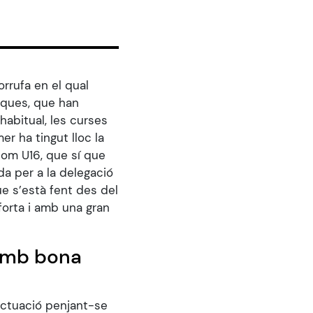
rrufa en el qual
iques, que han
habitual, les curses
er ha tingut lloc la
àlom U16, que sí que
a per a la delegació
ue s’està fent des del
forta i amb una gran
 amb bona
 actuació penjant-se