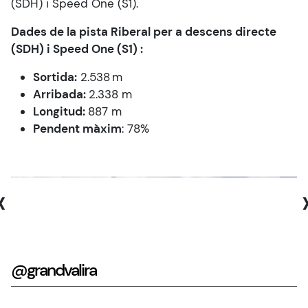
(SDH) i Speed One (S1).
Dades de la pista Riberal per a descens directe
(SDH) i Speed One (S1) :
Sortida:
2.538 m
Arribada:
2.338 m
Longitud:
887 m
Pendent màxim
: 78%
‹
@grandvalira