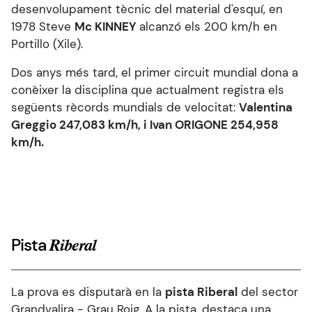
desenvolupament tècnic del material d'esquí, en
1978 Steve
Mc KINNEY
alcanzó els 200 km/h en
Portillo (Xile).
Dos anys més tard, el primer circuit mundial dona a
conèixer la disciplina que actualment registra els
següents rècords mundials de velocitat:
Valentina
Greggio 247,083 km/h, i Ivan ORIGONE 254,958
km/h.
Pista
Riberal
La prova es disputarà en la
pista Riberal
del sector
Grandvalira - Grau Roig. A la pista, destaca una