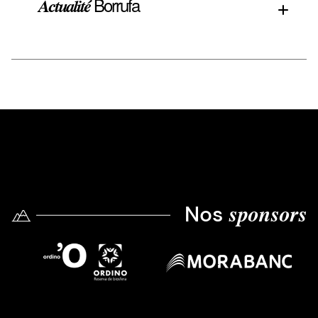
Borrufa
Actualité
Nos
sponsors
Image
Image
Image
Image