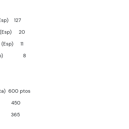
 (Esp) 127
e (Esp) 20
 (Esp) 11
a (Esp) 8
(Ita) 600 ptos
Sue) 450
(Fr) 365