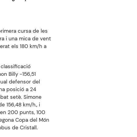
primera cursa de les
ira i una mica de vent
perat els 180 km/h a
classificació
n Billy -156,51
ctual defensor del
na posició a 24
abat setè. Simone
de 156,48 km/h., i
sten 200 punts, 100
 segona Copa del Món
bus de Cristall.