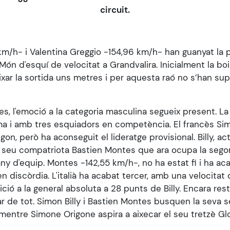
circuit.
km/h- i Valentina Greggio -154,96 km/h- han guanyat la 
 Món d'esquí de velocitat a Grandvalira. Inicialment la bo
aixar la sortida uns metres i per aquesta raó no s’han su
s, l'emoció a la categoria masculina segueix present. La 
ma i amb tres esquiadors en competència. El francès Simo
gon, però ha aconseguit el lideratge provisional. Billy, a
al seu compatriota Bastien Montes que ara ocupa la sego
y d'equip. Montes -142,55 km/h-, no ha estat fi i ha ac
n discòrdia. L'italià ha acabat tercer, amb una velocitat 
ció a la general absoluta a 28 punts de Billy. Encara re
sar de tot. Simon Billy i Bastien Montes busquen la seva
 mentre Simone Origone aspira a aixecar el seu tretzè Glo