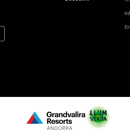
In
En