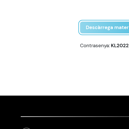
Descàrrega materi
Contrasenya:
KL2022