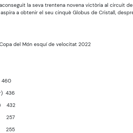
aconseguit la seva trentena novena victòria al circuit d
i aspira a obtenir el seu cinquè Globus de Cristall, despr
l Copa del Món esquí de velocitat 2022
) 460
r) 436
It) 432
a) 257
e) 255