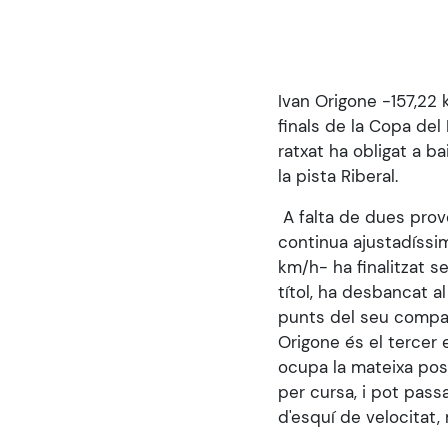
aux
malvoyants
qui
utilisent
Ivan Origone -157,22 
un
finals de la Copa del
lecteur
ratxat ha obligat a b
d'écran ;
la pista Riberal.
Appuyez
sur
A falta de dues prove
Ctrl-
continua ajustadíssi
F10
km/h- ha finalitzat se
pour
títol, ha desbancat 
ouvrir
punts del seu compan
un
Origone és el tercer e
menu
ocupa la mateixa posi
d'accessibilité.
per cursa, i pot pas
d'esquí de velocitat,