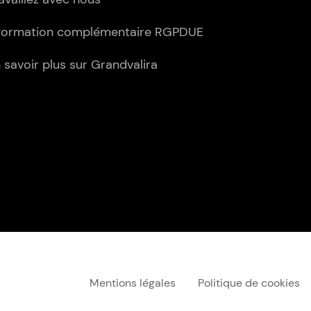
formation complémentaire RGPDUE
 savoir plus sur Grandvalira
Menú "legal"
Mentions légales
Politique de cookies