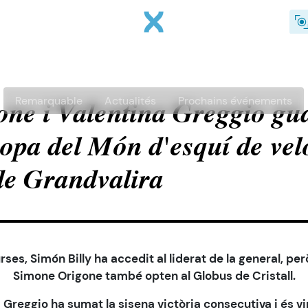
Aller au contenu principal
Remarquable
Actualités
Prochains événements
one i Valentina Greggio gu
opa del Món d'esquí de velo
 de Grandvalira
rses, Simón Billy ha accedit al liderat de la general, pe
Simone Origone també opten al Globus de Cristall.
a Greggio ha sumat la sisena victòria consecutiva i és v