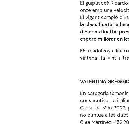
El guipuscoà Ricardo
onzè amb una velocit
El vigent campió d'E
la classificatòria he
descens final he pre
espero millorar en l
Els madrilenys Juank
vintena i la vint-i-t
VALENTINA GREGGIO
En categoria femenina
consecutiva. La itali
Copa del Món 2022, p
no puntua a les dues
Clea Martínez -152,2