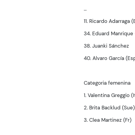
…
11. Ricardo Adarraga
34. Eduard Manriqu
38. Juanki Sánchez
40. Alvaro Garcí
Categoria femenina
1. Valentina Greggio 
2. Brita Backlud (
3. Clea Martinez 