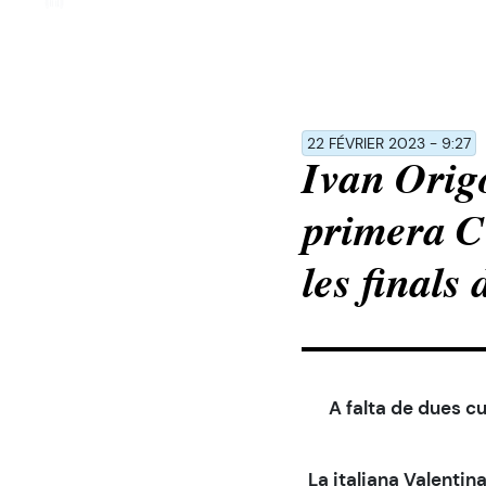
Veuillez
noter
:
Ce
site
Web
22 FÉVRIER 2023 - 9:27
comprend
Ivan Orig
un
système
primera C
d'accessibilité.
Appuyez
les finals
sur
Ctrl-
F11
pour
adapter
A falta de dues cu
le
site
La italiana Valentin
Web