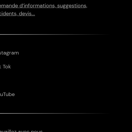
mande d’informations, suggestions,
cidents, devis...
stagram
k Tok
ouTube
availlez avec nous