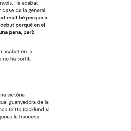
anyols. Ha acabat
 desè de la general.
at molt bé perquè a
decebut perquè en el
 una pena, però
n acabat en la
 no ha sortit.
na victòria
rtual guanyadora de la
ca Britta Backlund si
ona i la francesa