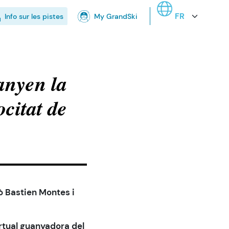
Select your langua
Info sur les pistes
My GrandSki
anyen la
citat de
rò Bastien Montes i
irtual guanyadora del