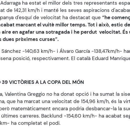
 Adarraga ha estat el millor dels tres representants esp
at de 142,31 km/h i manté les seves aspiracions d'acabar
spanya d'esquí de velocitat ha destacat que
“he començ
 acabat marcant el vuitè millor temps. Tot i això, estic 
s aire en agafar una sotragada i he perdut velocitat. És
es dues pròximes curses”.
i Sánchez -140,63 km/h- i Álvaro García -138,47km/h- ha
resena posició, respectivament. El català Eduard Manrique
 39 VICTÒRIES A LA COPA DEL MÓN
, Valentina Greggio no ha donat opció i ha sumat la sise
ana, que ha marcat una velocitat de 154,96 km/h, és la vi
erò matemàticament encara podria desbancar-la la sue
 últimes carreres. Backlund -154,60 km/h- ha acabat seg
8km- ha completat el podi.