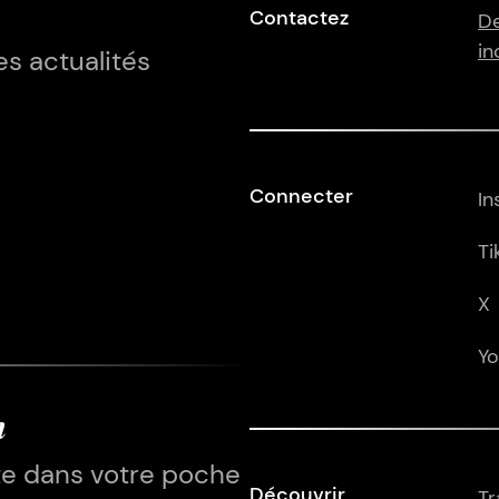
Contactez
De
in
s actualités
Connecter
In
Ti
X
Y
n
te dans votre poche
Découvrir
Tr