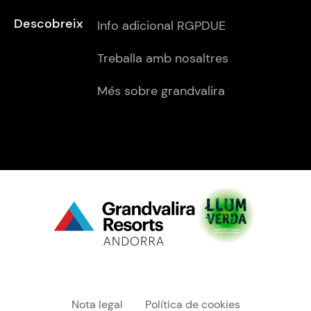
Descobreix
Info adicional RGPDUE
Treballa amb nosaltres
Més sobre grandvalira
Menú "legal"
Nota legal
Política de cookies