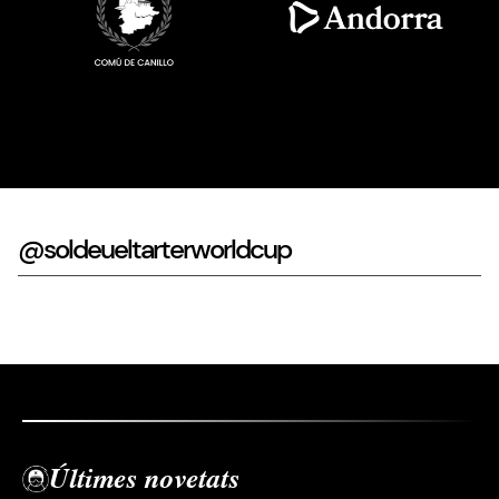
Imatge
Imatge
@soldeueltarterworldcup
Últimes novetats