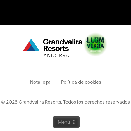
Menú "legal"
Nota legal
Política de cookies
© 2026 Grandvalira Resorts. Todos los derechos reservados
Menú