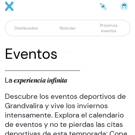
Nota:
Pasar al contenido principal
Se
este
sitio
Menú home
web
Próximos
Destacados
Noticias
eventos
incluye
un
sistema
Eventos
de
accesibilidad.
La
experiencia infinita
Descubre los eventos deportivos de
Grandvalira y vive los inviernos
intensamente. Explora el calendario
de eventos y no te pierdas las citas
deportivas de esta temporada: Copa