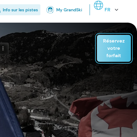
Select your langua
Info sur les pistes
My GrandSki
Réservez
votre
forfait