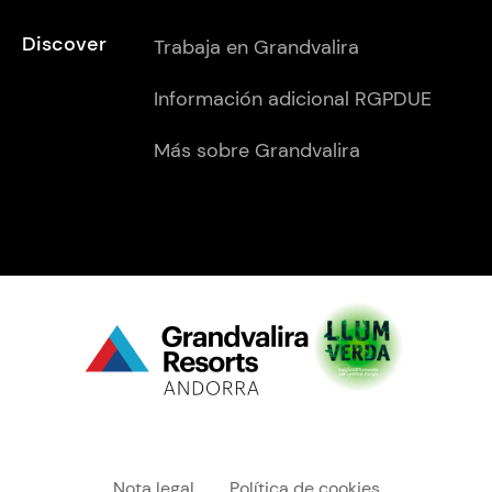
Discover
Trabaja en Grandvalira
Información adicional RGPDUE
Más sobre Grandvalira
Menú "legal"
Nota legal
Política de cookies