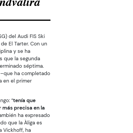
andvalira
G) del Audi FIS Ski
de El Tarter. Con un
iplina y se ha
as que la segunda
 terminado séptima.
4) –que ha completado
a en el primer
ngo: “
tenía que
r más precisa en la
 también ha expresado
do que la Àliga es
sa Vickhoff, ha