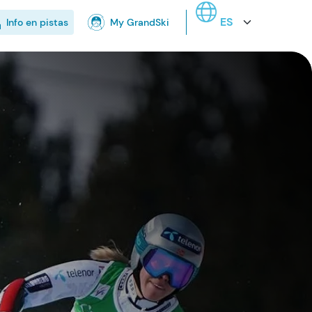
Select your language
Info en pistas
My GrandSki