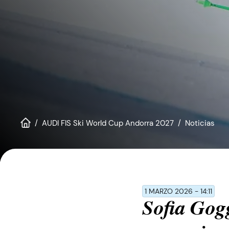
personas
con
discapacidad
visual
que
están
usando
un
lector
de
AUDI FIS Ski World Cup Andorra 2027
Noticias
pantalla;
Presione
Control-
F10
para
1 MARZO 2026 - 14:11
abrir
Sofia Gog
un
menú