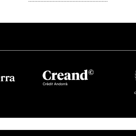
Imatge
Imatge