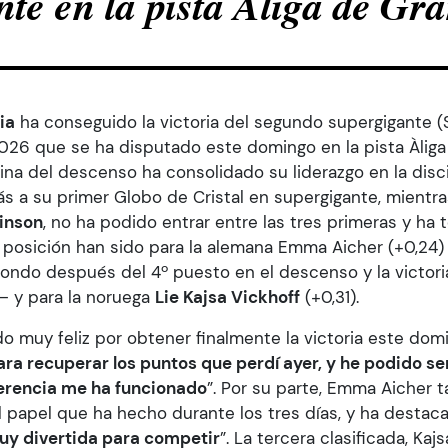
te en la pista Àliga de Gr
ia
ha conseguido la victoria del segundo supergigante (S
26 que se ha disputado este domingo en la pista Àliga 
reina del descenso ha consolidado su liderazgo en la disc
 a su primer Globo de Cristal en supergigante, mientr
binson
, no ha podido entrar entre las tres primeras y ha
 posición han sido para la alemana Emma Aicher (+0,2
ondo después del 4º puesto en el descenso y la victori
– y para la noruega
Lie Kajsa Vickhoff
(+0,31).
 muy feliz por obtener finalmente la victoria este domi
ra recuperar los puntos que perdí ayer, y he podido se
iferencia me ha funcionado
”. Por su parte, Emma Aicher
l papel que ha hecho durante los tres días, y ha destaca
muy divertida para competir
”. La tercera clasificada, Kaj