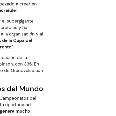
pezado a creer en
ncreíble
”.
 el supergigante,
creíbles y ha
a la organización y al
 de la Copa del
erente
”.
icación de la
binson, con 336. En
do de Grandvalira aún
os del Mundo
s Campeonatos del
sta oportunidad
e genera mucho