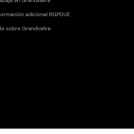
abaja en Grandvalira
formación adicional RGPDUE
s sobre Grandvalira