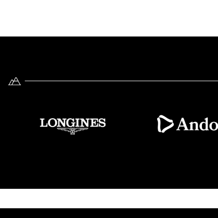
Imatge
Imatge