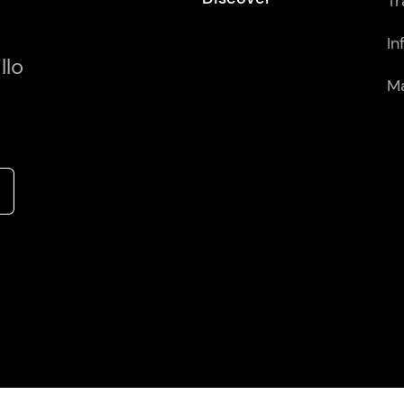
Tr
In
llo
Má