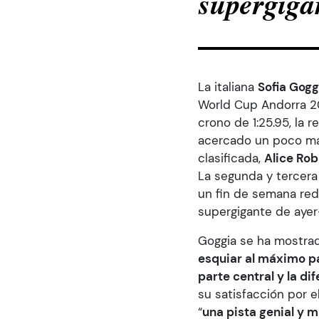
supergigan
de
accesibilidad.
La italiana
Sofia Gogg
World Cup Andorra 20
crono de 1:25.95, la 
acercado un poco más
clasificada,
Alice Ro
La segunda y tercera
un fin de semana red
supergigante de ayer
Goggia se ha mostrado
esquiar al máximo pa
parte central y la d
su satisfacción por e
“
una pista genial y 