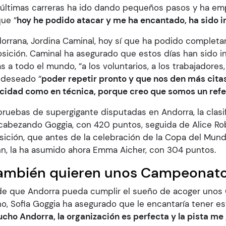
 últimas carreras ha ido dando pequeños pasos y ha em
que “
hoy he podido atacar y me ha encantado, ha sido i
orrana, Jordina Caminal, hoy sí que ha podido completar
ición. Caminal ha asegurado que estos días han sido in
s a todo el mundo, “a los voluntarios, a los trabajadores, 
 deseado “
poder repetir pronto y que nos den más citas
ocidad como en técnica, porque creo que somos un ref
ruebas de supergigante disputadas en Andorra, la clasif
encabezando Goggia, con 420 puntos, seguida de Alice Ro
osición, que antes de la celebración de la Copa del Mun
n, la ha asumido ahora Emma Aicher, con 304 puntos.
 también quieren unos Campeonat
d de que Andorra pueda cumplir el sueño de acoger uno
o, Sofia Goggia ha asegurado que le encantaría tener e
cho Andorra, la organización es perfecta y la pista m