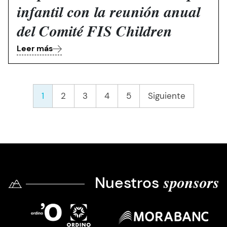
infantil con la reunión anual
del Comité FIS Children
Leer más
Paginación
Última página
»
Siguiente 
1
2
3
4
5
Siguiente
Nuestros
sponsors
Imatge
Imatge