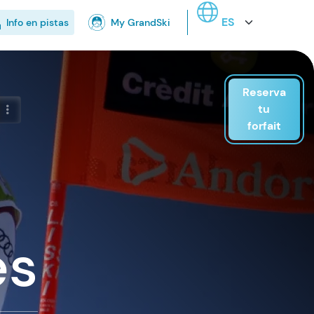
Select your language
Info en pistas
My GrandSki
Reserva
tu
forfait
es