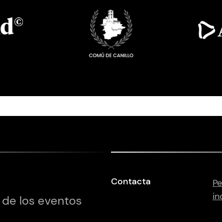
Imatge
Imatge
Contacta
Pe
in
 de los eventos