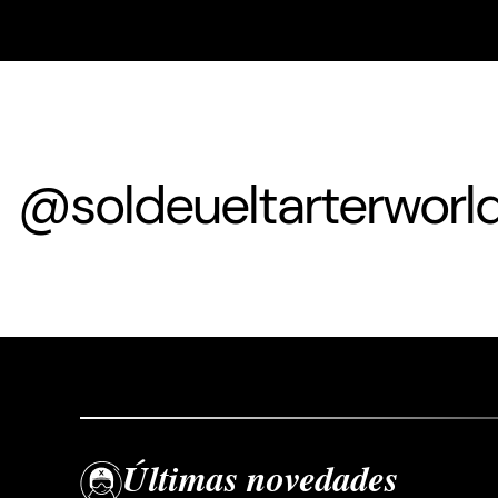
@soldeueltarterworl
Últimas novedades