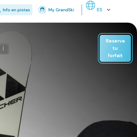
Select your language
Info en pistas
My GrandSki
Reserva
tu
forfait