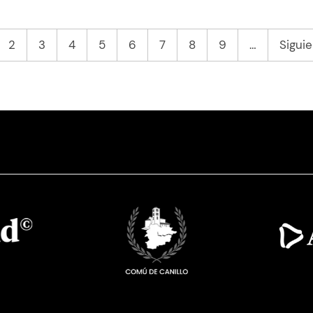
Última página
»
2
3
4
5
6
7
8
9
…
Sigui
Imatge
Ima