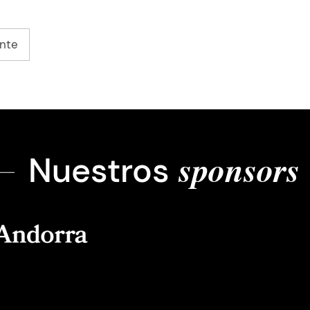
Siguiente página
ente
Nuestros
sponsors
tge