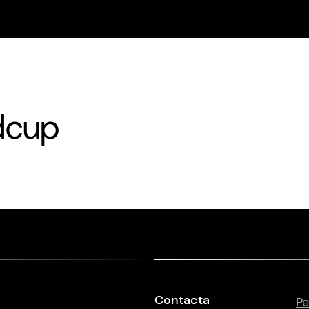
dcup
Contacta
Pe