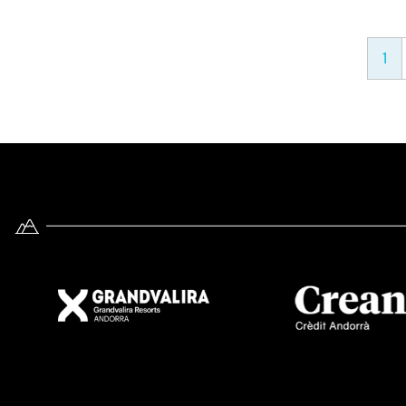
Paginación
1
Imatge
Imatge