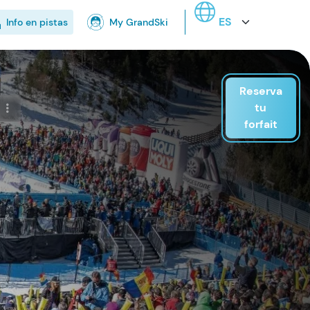
Select your language
Info en pistas
My GrandSki
Reserva
tu
forfait