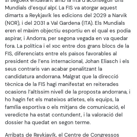
si segueix endavant amb la fita d’aconseguir uns
Mundials d’esquí alpí. La FIS va atorgar aquest
dimarts a Reykjavík les edicions del 2029 a Narvik
(NOR), i del 2031 a Val Gardena (ITA). Els Mundials
eren el màxim objectiu esportiu en el qual es podia
aspirar, i Andorra, per segona vegada en va quedar
fora. La política i el xoc entre dos grans blocs de la
FIS, diferenciats entre els països favorables al
president de l’ens internacional, Johan Eliasch i els
seus contraris van acabar penalitzant la
candidatura andorrana. Malgrat que la direcció
tècnica de la FIS hagi manifestat en reiterades
ocasions l’altíssim nivell de la proposta andorrana, i
ho hagin fet els mateixos atletes, els equips, la
família esportiva o els mitjans de comunicació, el
veredicte ha estat contundent, i la valoració del
dossier ha quedat en segon terme.
Arribats de Reykjavík, el Centre de Congressos