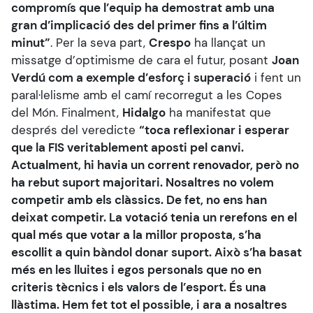
compromís que l’equip ha demostrat amb una
gran d’implicació des del primer fins a l’últim
minut”
. Per la seva part,
Crespo
ha llançat un
missatge d’optimisme de cara el futur, posant
Joan
Verdú com a exemple d’esforç i superació
i fent un
paral·lelisme amb el camí recorregut a les Copes
del Món. Finalment,
Hidalgo
ha manifestat que
després del veredicte
“toca reflexionar i esperar
que la FIS veritablement aposti pel canvi.
Actualment, hi havia un corrent renovador, però no
ha rebut suport majoritari. Nosaltres no volem
competir amb els clàssics. De fet, no ens han
deixat competir. La votació tenia un rerefons en el
qual més que votar a la millor proposta, s’ha
escollit a quin bàndol donar suport. Això s’ha basat
més en les lluites i egos personals que no en
criteris tècnics i els valors de l’esport. És una
llàstima. Hem fet tot el possible, i ara a nosaltres