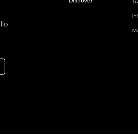
Discover
Tr
In
llo
Má