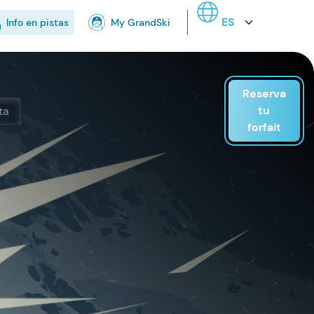
Select your language
Info en pistas
My GrandSki
Reserva
tu
ta
forfait