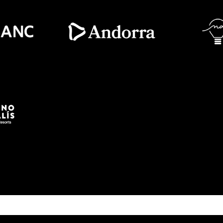
Imatge
Ima