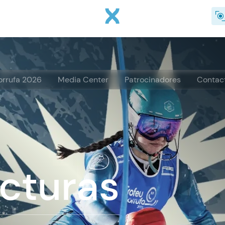
Pasar al contenido principal
orrufa 2026
Media Center
Patrocinadores
Contac
ucturas