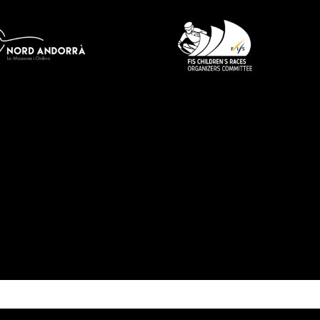
tge
Imatge