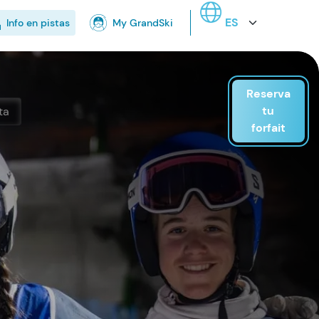
Select your language
Info en pistas
My GrandSki
Reserva
tu
ta
forfait