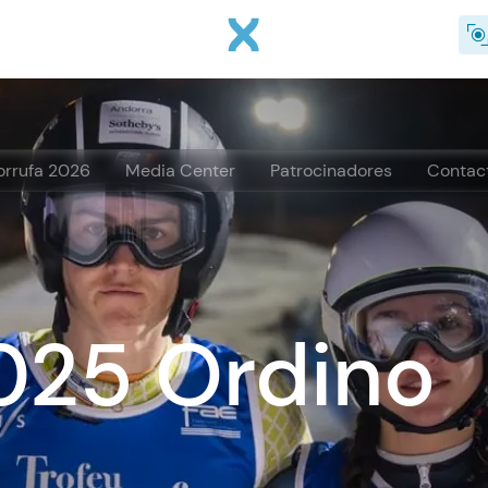
Pasar al contenido principal
orrufa 2026
Media Center
Patrocinadores
Contac
025 Ordino