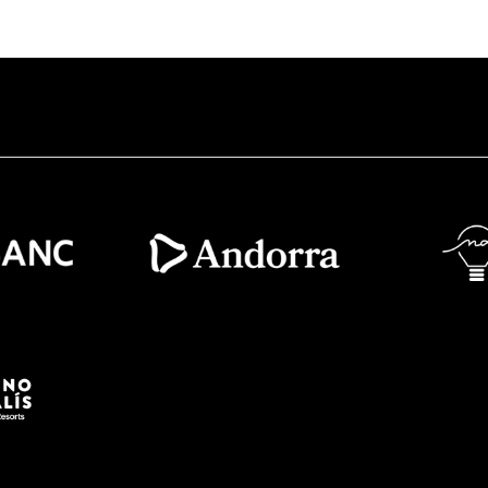
Imatge
Imatge