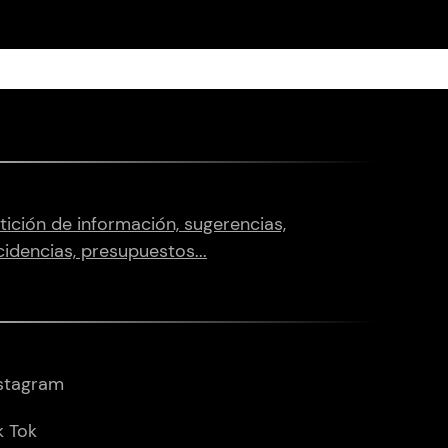
tición de información, sugerencias,
cidencias, presupuestos...
stagram
k Tok