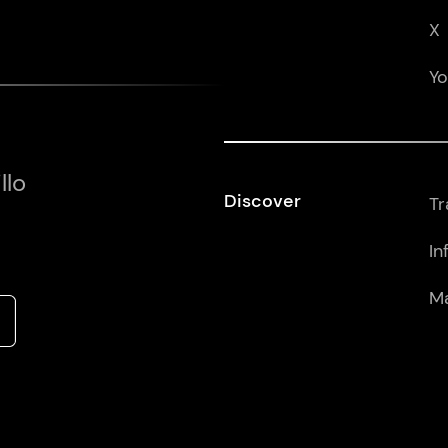
X
Y
llo
Discover
Tr
In
Má