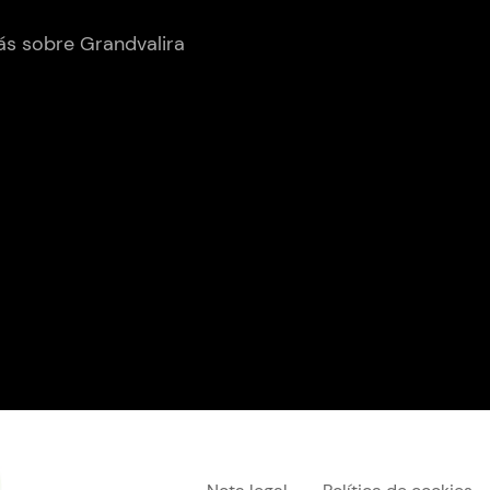
s sobre Grandvalira
Menú "legal"