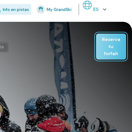
Select your language
Info en pistas
My GrandSki
Reserva
tu
ta
forfait