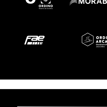
Imatge
Imatge