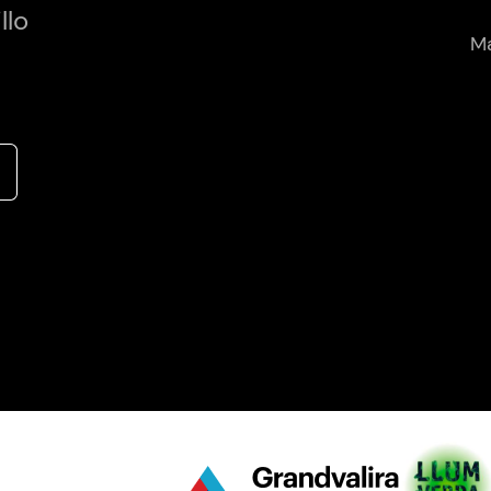
llo
Má