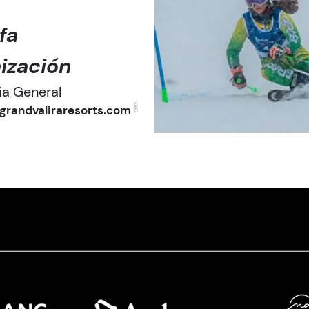
fa
ización
ia General
grandvaliraresorts.com
Imatge
Ima