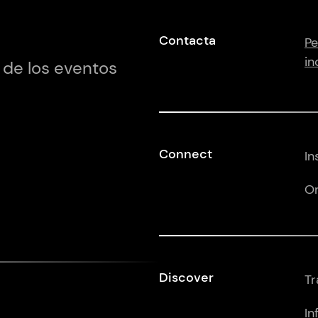
Contacta
Pe
in
 de los eventos
Connect
In
Or
Discover
Tr
In