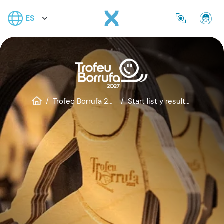
Nota:
Pasar al contenido principal
Select your language
este
Se
sitio
web
incluye
un
sistema
de
accesibilidad.
Trofeo Borrufa 2027
Start list y resultados