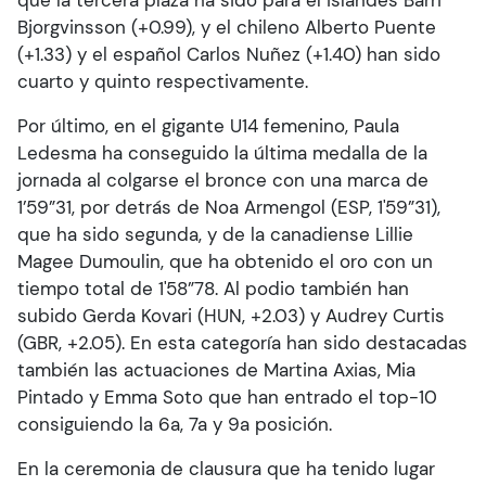
que la tercera plaza ha sido para el islandés Barri
Bjorgvinsson (+0.99), y el chileno Alberto Puente
(+1.33) y el español Carlos Nuñez (+1.40) han sido
cuarto y quinto respectivamente.
Por último, en el gigante U14 femenino, Paula
Ledesma ha conseguido la última medalla de la
jornada al colgarse el bronce con una marca de
1’59”31, por detrás de Noa Armengol (ESP, 1'59”31),
que ha sido segunda, y de la canadiense Lillie
Magee Dumoulin, que ha obtenido el oro con un
tiempo total de 1'58”78. Al podio también han
subido Gerda Kovari (HUN, +2.03) y Audrey Curtis
(GBR, +2.05). En esta categoría han sido destacadas
también las actuaciones de Martina Axias, Mia
Pintado y Emma Soto que han entrado el top-10
consiguiendo la 6a, 7a y 9a posición.
En la ceremonia de clausura que ha tenido lugar