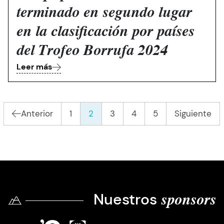
terminado en segundo lugar
en la clasificación por países
del Trofeo Borrufa 2024
Leer más
Paginación
Última página
Primera página
»
«
Sig
Anterior
1
2
3
4
5
Siguiente
Página anterior
Nuestros
sponsors