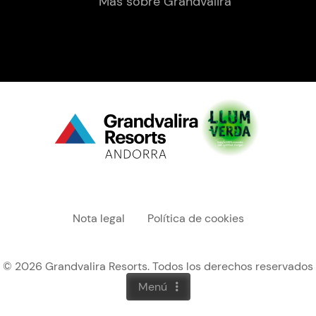
Más sobre Grandvalira
Menú "legal"
Nota legal
Política de cookies
© 2026 Grandvalira Resorts. Todos los derechos reservados
Menú